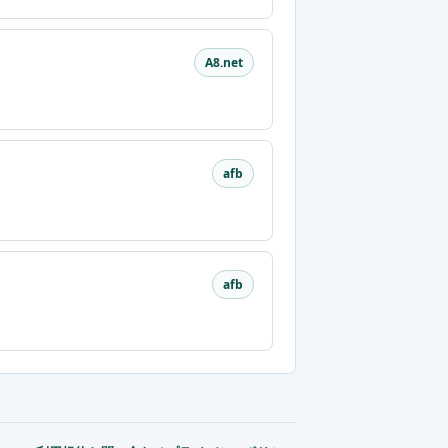
A8.net
afb
afb