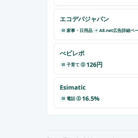
エコデパジャパン
家事・日用品
A8.net広告詳細ペ
べビレポ
126円
子育て
$
Esimatic
16.5%
電話
$