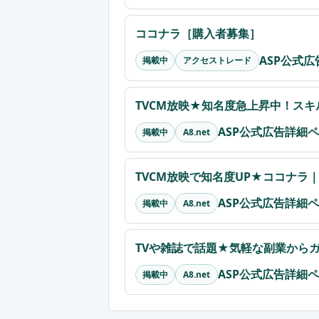
ココナラ［購入者募集］
ASP公式
掲載中
アクセストレード
TVCM放映★知名度急上昇中！ス
ASP公式広告詳細
掲載中
A8.net
TVCM放映で知名度UP★ココナラ
ASP公式広告詳細
掲載中
A8.net
TVや雑誌で話題★気軽な副業から
ASP公式広告詳細
掲載中
A8.net