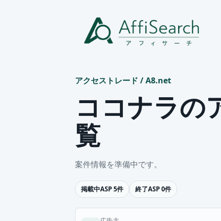
アクセストレード
/
A8.net
ココナラの
覧
案件情報を準備中です。
掲載中ASP 5件
終了ASP 0件
広告主