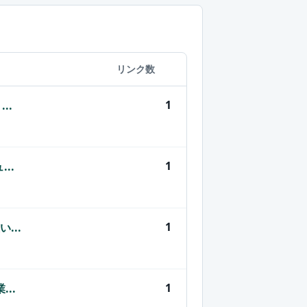
リンク数
1
..
1
..
1
...
1
..