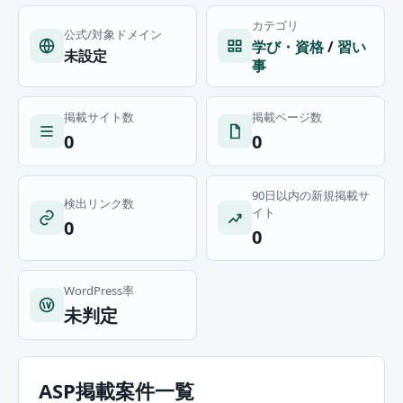
カテゴリ
公式/対象ドメイン
学び・資格
/
習い
未設定
事
掲載サイト数
掲載ページ数
0
0
90日以内の新規掲載サ
検出リンク数
イト
0
0
WordPress率
未判定
ASP掲載案件一覧