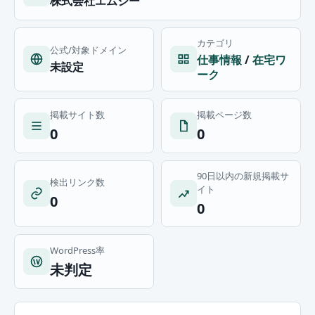
株式会社エムジー
カテゴリ
公式/対象ドメイン
仕事情報
/
在宅ワ
未設定
ーク
掲載サイト数
掲載ページ数
0
0
90日以内の新規掲載サ
検出リンク数
イト
0
0
WordPress率
未判定