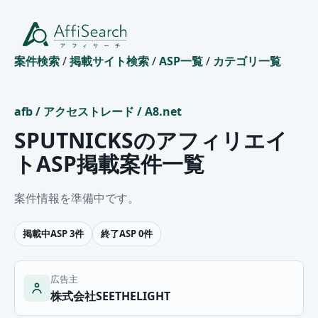
案件検索
/
掲載サイト検索
/
ASP一覧
/
カテゴリ一覧
afb
/
アクセストレード
/
A8.net
SPUTNICKSのアフィリエイ
トASP掲載案件一覧
案件情報を準備中です。
掲載中ASP 3件
終了ASP 0件
広告主
株式会社SEETHELIGHT