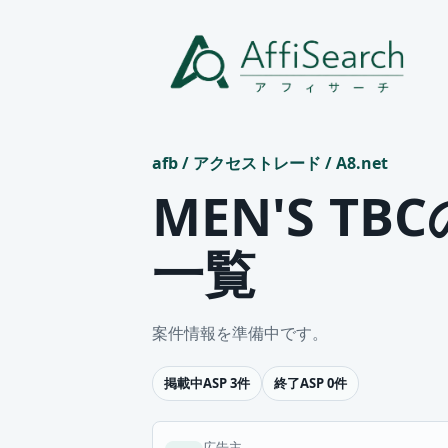
afb
/
アクセストレード
/
A8.net
MEN'S T
一覧
案件情報を準備中です。
掲載中ASP 3件
終了ASP 0件
広告主