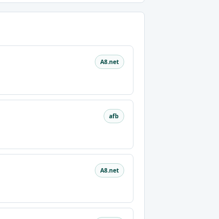
A8.net
afb
A8.net