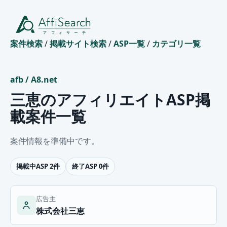
案件検索
/
掲載サイト検索
/
ASP一覧
/
カテゴリ一覧
afb
/
A8.net
三恵のアフィリエイトASP掲
載案件一覧
案件情報を準備中です。
掲載中ASP 2件
終了ASP 0件
広告主
株式会社三恵