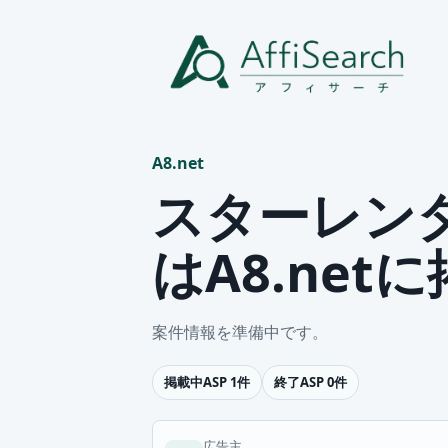
A8.net
スターレン
はA8.net
案件情報を準備中です。
掲載中ASP 1件
終了ASP 0件
広告主