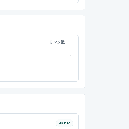
リンク数
1
A8.net