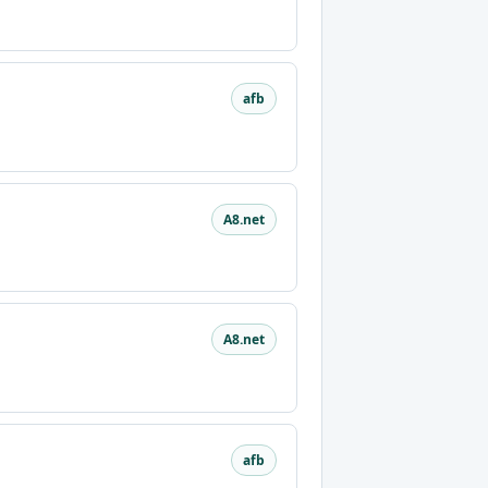
afb
A8.net
A8.net
afb