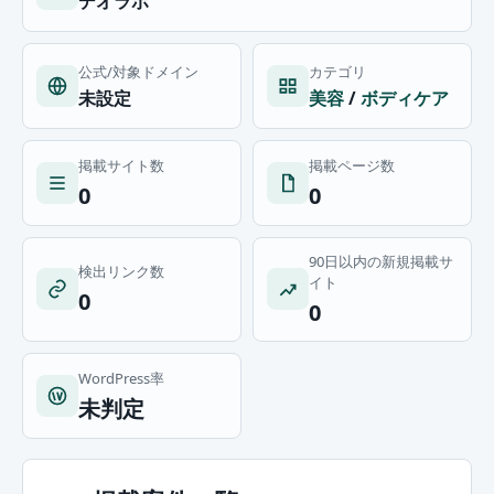
デオラボ
公式/対象ドメイン
カテゴリ
未設定
美容
/
ボディケア
掲載サイト数
掲載ページ数
0
0
90日以内の新規掲載サ
検出リンク数
イト
0
0
WordPress率
未判定