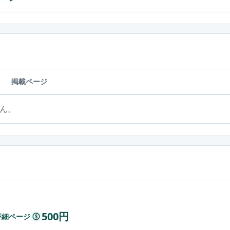
掲載ページ
ん。
500円
告詳細ページ
$