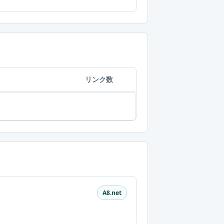
リンク数
A8.net