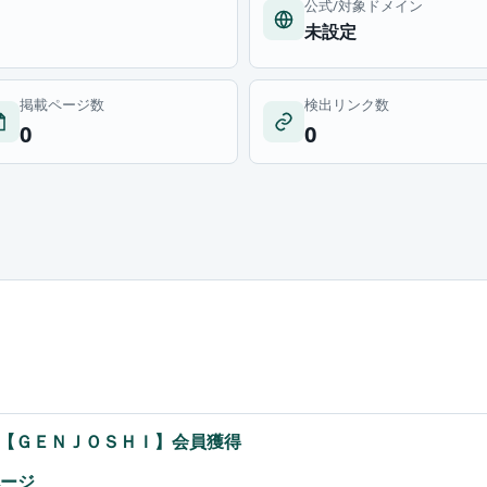
公式/対象ドメイン
未設定
掲載ページ数
検出リンク数
0
0
【ＧＥＮＪＯＳＨＩ】会員獲得
ページ