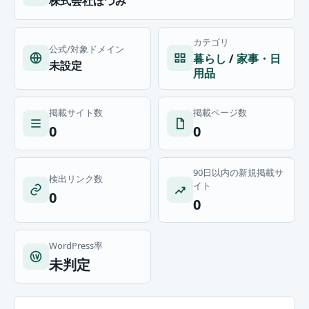
株式会社ほづみ
カテゴリ
公式/対象ドメイン
暮らし
/
家事・日
未設定
用品
掲載サイト数
掲載ページ数
0
0
90日以内の新規掲載サ
検出リンク数
イト
0
0
WordPress率
未判定