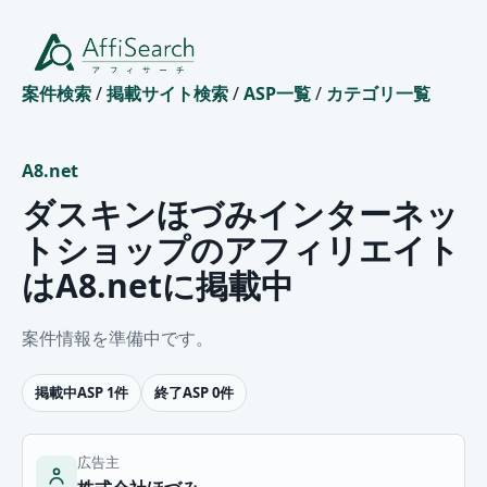
案件検索
/
掲載サイト検索
/
ASP一覧
/
カテゴリ一覧
A8.net
ダスキンほづみインターネッ
トショップのアフィリエイト
はA8.netに掲載中
案件情報を準備中です。
掲載中ASP 1件
終了ASP 0件
広告主