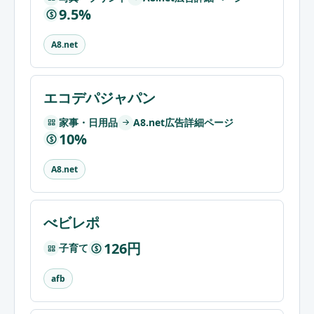
9.5%
$
A8.net
エコデパジャパン
家事・日用品
A8.net広告詳細ページ
10%
$
A8.net
べビレポ
126円
子育て
$
afb