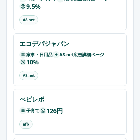
9.5%
$
A8.net
エコデパジャパン
家事・日用品
A8.net広告詳細ページ
10%
$
A8.net
べビレポ
126円
子育て
$
afb