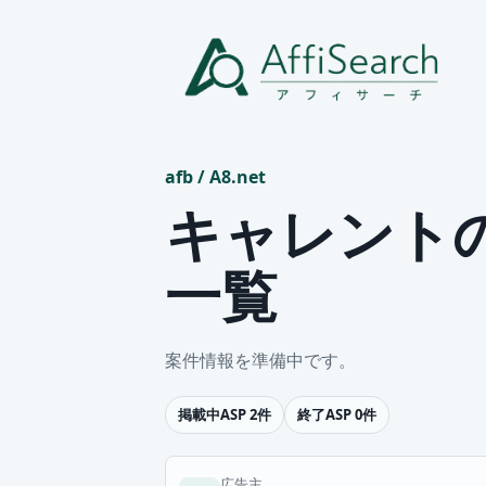
afb
/
A8.net
キャレント
一覧
案件情報を準備中です。
掲載中ASP 2件
終了ASP 0件
広告主