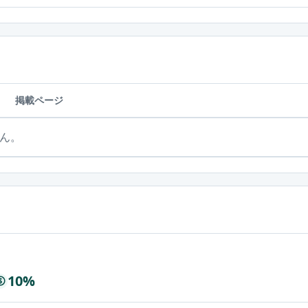
掲載ページ
ん。
10%
$