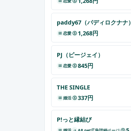
1,268円
恋愛
$
paddy67（パディロクナナ
1,268円
恋愛
$
PJ（ピージェイ）
845円
恋愛
$
THE SINGLE
337円
婚活
$
P!っと縁結び
5
婚活
A8.net広告詳細ページ
$