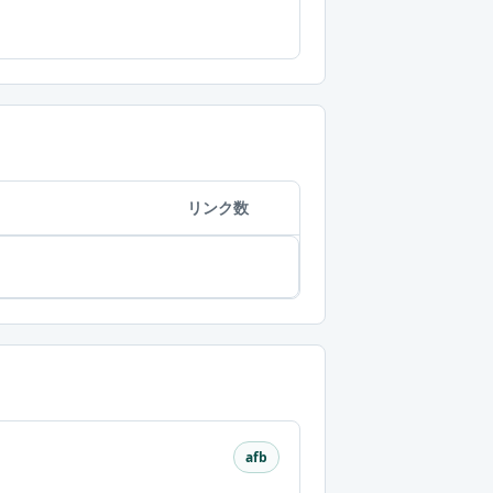
リンク数
afb