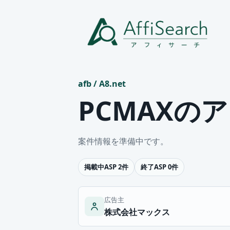
afb
/
A8.net
PCMAXの
案件情報を準備中です。
掲載中ASP 2件
終了ASP 0件
広告主
株式会社マックス