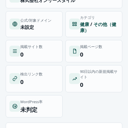
株式会社オンリースタイル
カテゴリ
公式/対象ドメイン
健康
/
その他（健
未設定
康）
掲載サイト数
掲載ページ数
0
0
90日以内の新規掲載サ
検出リンク数
イト
0
0
WordPress率
未判定