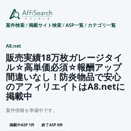
案件検索
/
掲載サイト検索
/
ASP一覧
/
カテゴリ一覧
A8.net
販売実績18万枚ガレージタイ
ル☆高単価必須☆報酬アップ
間違いなし！防炎物品で安心
のアフィリエイトはA8.netに
掲載中
案件情報を準備中です。
掲載中ASP 1件
終了ASP 0件