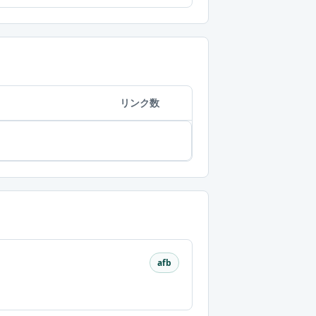
リンク数
afb