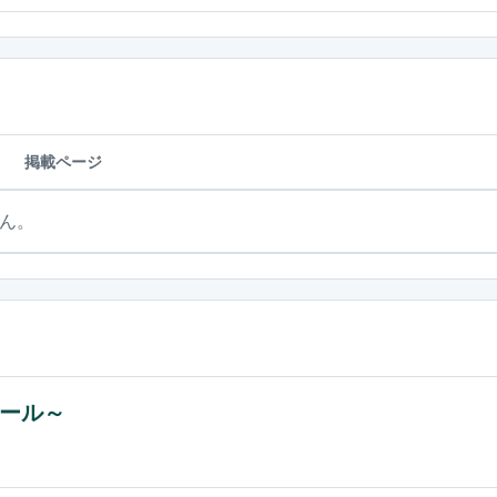
掲載ページ
ん。
ェール～