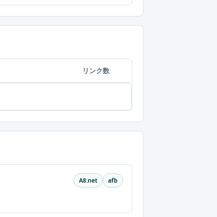
リンク数
A8.net
afb