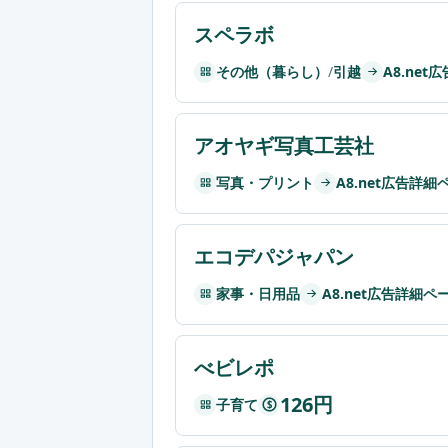
スペラボ
その他（暮らし）
/
引越
A8.ne
アオヤギ写真工芸社
写真・プリント
A8.net広告詳細
エコデパジャパン
家事・日用品
A8.net広告詳細ペ
べビレポ
126円
子育て
$