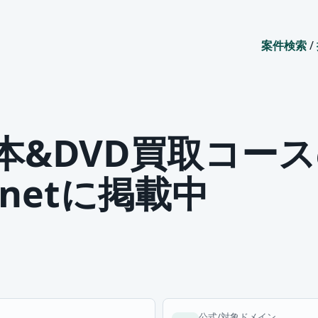
案件検索
/
本&DVD買取コー
netに掲載中
公式/対象ドメイン