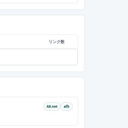
リンク数
A8.net
afb