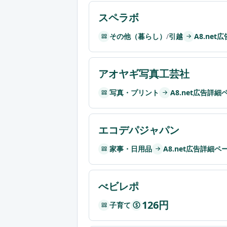
スペラボ
その他（暮らし）
/
引越
A8.ne
アオヤギ写真工芸社
写真・プリント
A8.net広告詳細
エコデパジャパン
家事・日用品
A8.net広告詳細ペ
べビレポ
126円
子育て
$