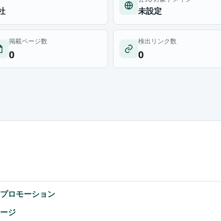
社
未設定
掲載ページ数
検出リンク数
0
0
スプロモーション
ページ