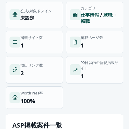
カテゴリ
公式/対象ドメイン
仕事情報
/
就職・
未設定
転職
掲載サイト数
掲載ページ数
1
1
90日以内の新規掲載サ
検出リンク数
イト
2
1
WordPress率
100%
ASP掲載案件一覧