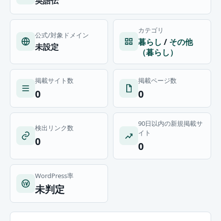
英語伝
カテゴリ
公式/対象ドメイン
暮らし
/
その他
未設定
（暮らし）
掲載サイト数
掲載ページ数
0
0
90日以内の新規掲載サ
検出リンク数
イト
0
0
WordPress率
未判定