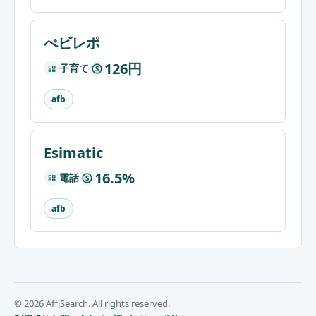
べビレポ
126円
子育て
$
afb
Esimatic
16.5%
電話
$
afb
© 2026 AffiSearch. All rights reserved.