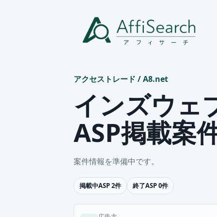
アクセストレード
/
A8.net
インズウェ
ASP掲載案
案件情報を準備中です。
掲載中ASP 2件
終了ASP 0件
広告主